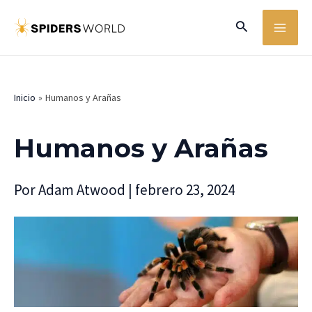
Ir
MA
Buscar
al
ME
contenido
Inicio
Humanos y Arañas
Humanos y Arañas
Por
Adam Atwood
|
febrero 23, 2024